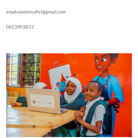
emakulatemsafiri@gmail.com
0653903872