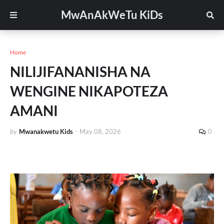
MwAnAkWeTu KiDs
Home
NILIJIFANANISHA NA
WENGINE NIKAPOTEZA
AMANI
by
Mwanakwetu Kids
-
May 08, 2026
0