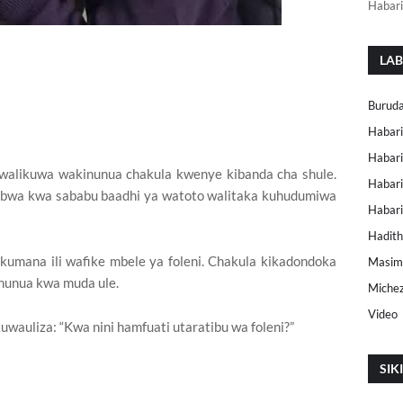
Habari
LAB
Buruda
Habari
Habari
walikuwa wakinunua chakula kwenye kibanda cha shule.
Habari
ubwa kwa sababu baadhi ya watoto walitaka kuhudumiwa
Habar
Hadith
kumana ili wafike mbele ya foleni. Chakula kikadondoka
Masimu
ununua kwa muda ule.
Miche
Video
wauliza: “Kwa nini hamfuati utaratibu wa foleni?”
SIK