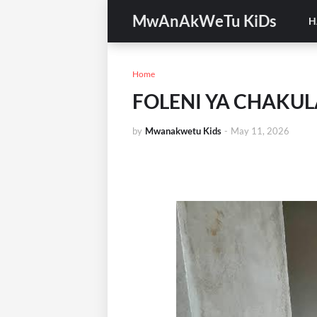
MwAnAkWeTu KiDs
H
Home
FOLENI YA CHAKUL
by
Mwanakwetu Kids
-
May 11, 2026