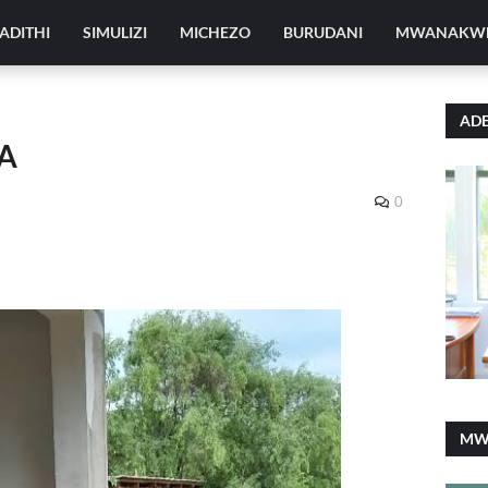
ADITHI
SIMULIZI
MICHEZO
BURUDANI
MWANAKW
ADE
A
0
MW