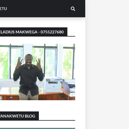
ETU
LADIUS MAKWEGA - 0755227680
ANAKWETU BLOG