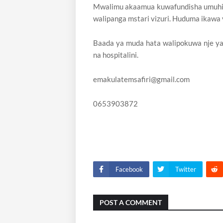
Mwalimu akaamua kuwafundisha umuhimu
walipanga mstari vizuri. Huduma ikawa 
Baada ya muda hata walipokuwa nje ya
na hospitalini.
emakulatemsafiri@gmail.com
0653903872
Facebook
Twitter
POST A COMMENT