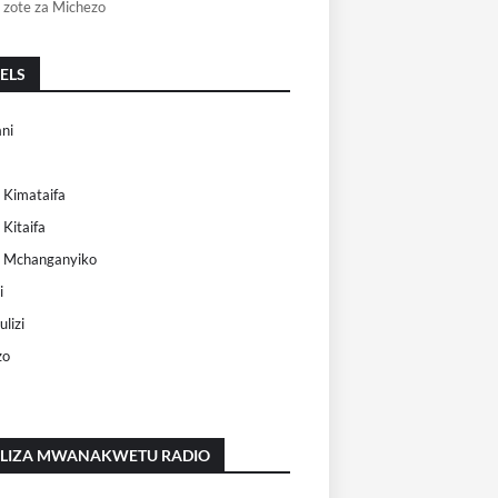
 zote za Michezo
ELS
ni
 Kimataifa
 Kitaifa
i Mchanganyiko
i
lizi
zo
ILIZA MWANAKWETU RADIO