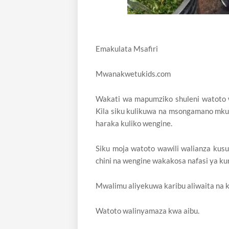
Emakulata Msafiri
Mwanakwetukids.com
Wakati wa mapumziko shuleni watoto 
Kila siku kulikuwa na msongamano mk
haraka kuliko wengine.
Siku moja watoto wawili walianza kusu
chini na wengine wakakosa nafasi ya k
Mwalimu aliyekuwa karibu aliwaita na ku
Watoto walinyamaza kwa aibu.