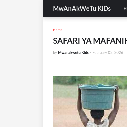
MwAnAkWeTu KiDs
H
Home
SAFARI YA MAFANIK
by
Mwanakwetu Kids
-
February 03, 2026