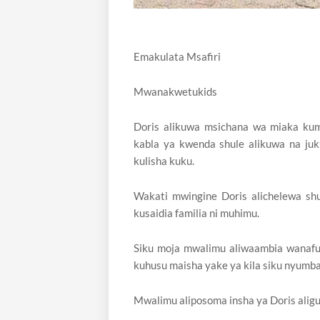
Emakulata Msafiri
Mwanakwetukids
Doris alikuwa msichana wa miaka kumi 
kabla ya kwenda shule alikuwa na ju
kulisha kuku.
Wakati mwingine Doris alichelewa shu
kusaidia familia ni muhimu.
Siku moja mwalimu aliwaambia wanafun
kuhusu maisha yake ya kila siku nyumban
Mwalimu aliposoma insha ya Doris ali