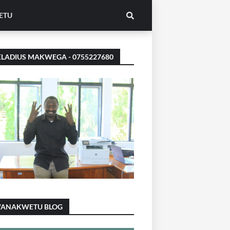
ETU
LADIUS MAKWEGA - 0755227680
ANAKWETU BLOG