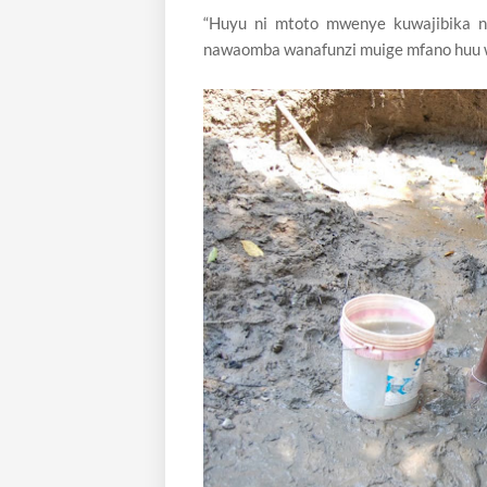
“Huyu ni mtoto mwenye kuwajibika 
nawaomba wanafunzi muige mfano huu w