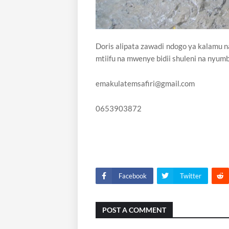
Doris alipata zawadi ndogo ya kalamu na
mtiifu na mwenye bidii shuleni na nyumb
emakulatemsafiri@gmail.com
0653903872
Facebook
Twitter
POST A COMMENT