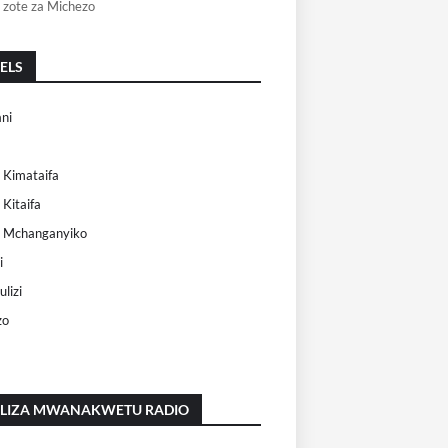
 zote za Michezo
ELS
ni
 Kimataifa
 Kitaifa
i Mchanganyiko
i
lizi
zo
ILIZA MWANAKWETU RADIO