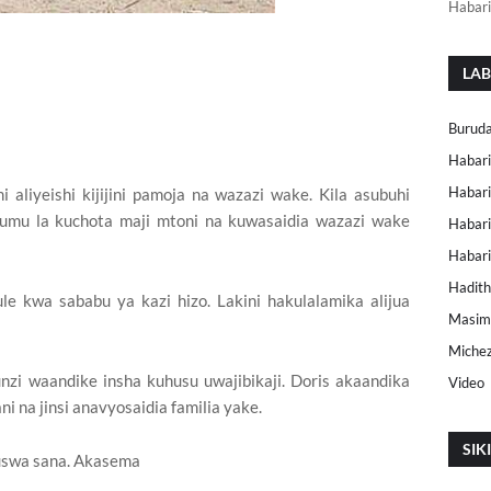
Habari
LAB
Buruda
Habari
Habari
aliyeishi kijijini pamoja na wazazi wake. Kila asubuhi
kumu la kuchota maji mtoni na kuwasaidia wazazi wake
Habari
Habar
Hadith
le kwa sababu ya kazi hizo. Lakini hakulalamika alijua
Masimu
Miche
zi waandike insha kuhusu uwajibikaji. Doris akaandika
Video
i na jinsi anavyosaidia familia yake.
SIK
guswa sana. Akasema