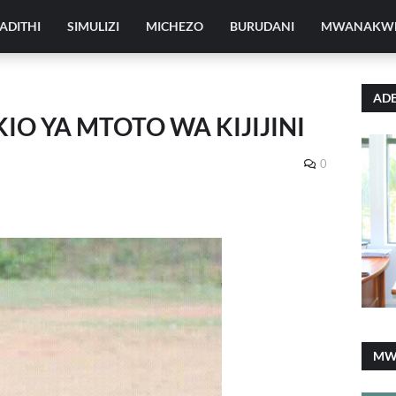
ADITHI
SIMULIZI
MICHEZO
BURUDANI
MWANAKW
ADE
IO YA MTOTO WA KIJIJINI
0
MW