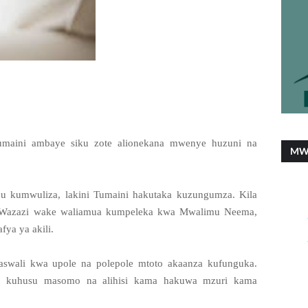
maini ambaye siku zote alionekana mwenye huzuni na
MW
bu kumwuliza, lakini Tumaini hakutaka kuzungumza. Kila
ake. Wazazi wake waliamua kumpeleka kwa Mwalimu Neema,
ya ya akili.
swali kwa upole na polepole mtoto akaanza kufunguka.
i kuhusu masomo na alihisi kama hakuwa mzuri kama