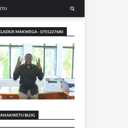
ETU
LADIUS MAKWEGA - 0755227680
ANAKWETU BLOG