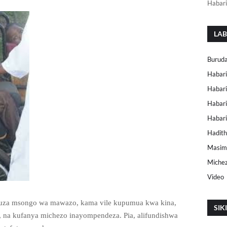
Habari
LAB
Buruda
Habari
Habari
Habari
Habar
Hadith
Masimu
Miche
Video
uza msongo wa mawazo, kama vile kupumua kwa kina,
SIK
 na kufanya michezo inayompendeza. Pia, alifundishwa