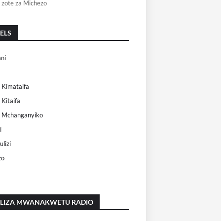
 zote za Michezo
ELS
ni
 Kimataifa
 Kitaifa
i Mchanganyiko
i
lizi
zo
ILIZA MWANAKWETU RADIO