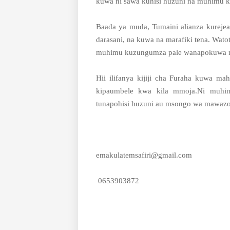
kuwa ni sawa kuhisi huzuni na muhimu k
Baada ya muda, Tumaini alianza kurejea
darasani, na kuwa na marafiki tena. Wat
muhimu kuzungumza pale wanapokuwa n
Hii ilifanya kijiji cha Furaha kuwa ma
kipaumbele kwa kila mmoja.Ni muhim
tunapohisi huzuni au msongo wa mawazo
emakulatemsafiri@gmail.com
0653903872