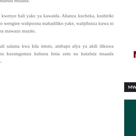
utafuta msaada.
 kwenye hali yake ya kawaida. Alianza kucheka, kushiriki
oto wengine walipoona mabadiliko yake, walijifunza kuwa ni
a mawazo mazito.
hali salama kwa kila mtoto, ambapo afya ya akili ilikuwa
u kuzungumza kuhusu hisia zetu na kutafuta msaada
.
MW