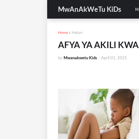
MwAnAkWeTu KiDs
H
Home
Habari
AFYA YA AKILI KW
by
Mwanakwetu Kids
-
April 01, 2025