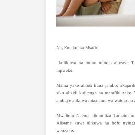
Na, Emakulata Msafiri
kulikuwa na mtoto mmoja aitwaye Tu
mpweke.
Mama yake alihisi kuna jambo, akajari
siku alizidi kujitenga na marafiki z
ambaye alikuwa mtaalamu wa watoto na af
Mwalimu Neema alimuuliza Tumaini ma
Alisema kuwa alikuwa na hofu nying
wenzake.