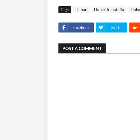
Tags
Habari
Habari kimataifa
Habar
Facebook
Twitter
POST A COMMENT