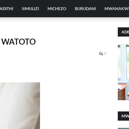
ADITHI
SIMULIZI
MICHEZO
BURUDANI
MWANAKW
ADE
A WATOTO
0
MW