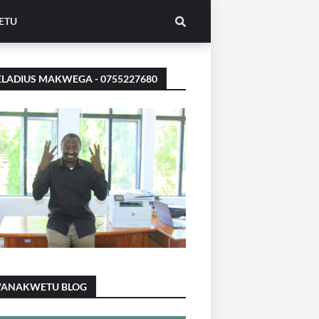
ETU
LADIUS MAKWEGA - 0755227680
ANAKWETU BLOG