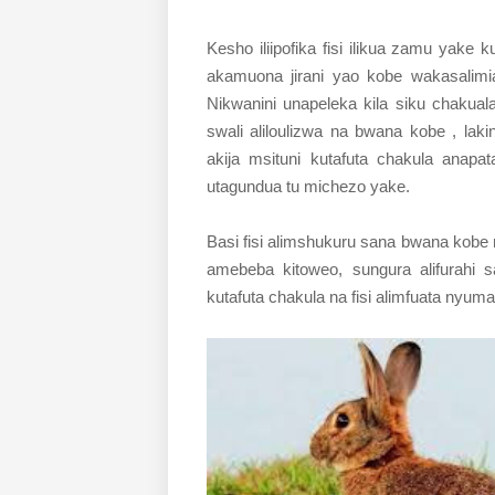
Kesho iliipofika fisi ilikua zamu yake 
akamuona jirani yao kobe wakasalimi
Nikwanini unapeleka kila siku chakual
swali aliloulizwa na bwana kobe , la
akija msituni kutafuta chakula anap
utagundua tu michezo yake.
Basi fisi alimshukuru sana bwana kobe
amebeba kitoweo, sungura alifurahi 
kutafuta chakula na fisi alimfuata nyum