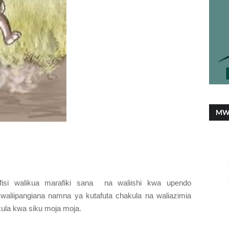
MW
isi walikua marafiki sana na waliishi kwa upendo
waliipangiana namna ya kutafuta chakula na waliazimia
ula kwa siku moja moja.