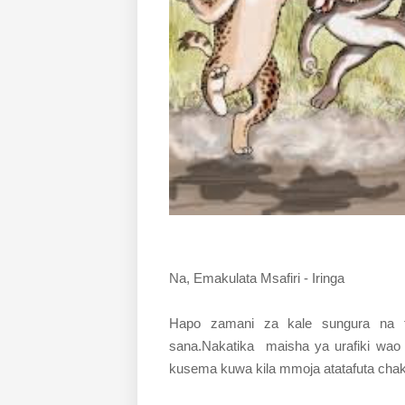
Na, Emakulata Msafiri - Iringa
Hapo zamani za kale sungura na f
sana.Nakatika maisha ya urafiki wao 
kusema kuwa kila mmoja atatafuta chak