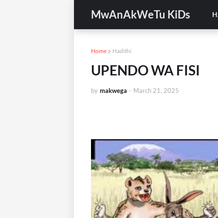
MwAnAkWeTu KiDs
H
Home
Hadithi
UPENDO WA FISI
by
makwega
-
March 21, 2025