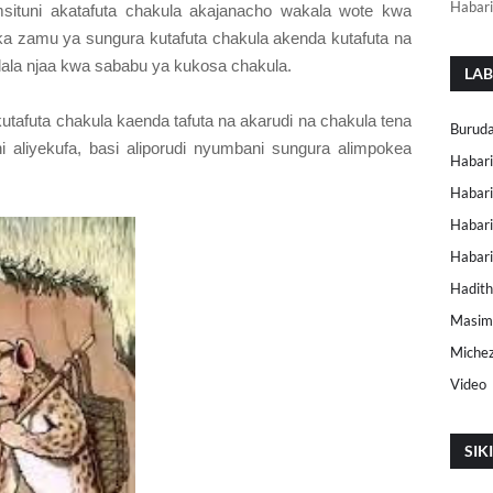
Habari
situni akatafuta chakula akajanacho wakala wote kwa
ika zamu ya sungura kutafuta chakula akenda kutafuta na
alala njaa kwa sababu ya kukosa chakula.
LAB
 kutafuta chakula kaenda tafuta na akarudi na chakula tena
Buruda
 aliyekufa, basi aliporudi nyumbani sungura alimpokea
Habari
Habari
Habari
Habar
Hadith
Masimu
Miche
Video
SIK