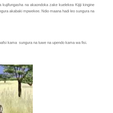
a kujifungasha na akaondoka zake kuelekea Kijiji kingine
ungura akabaki mpwekee. Ndio maana hadi leo sungura na
afsi kama sungura na tuwe na upendo kama wa fisi.