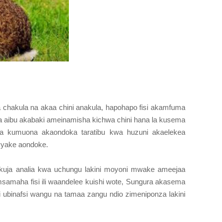
a chakula na akaa chini anakula, hapohapo fisi akamfuma
kia aibu akabaki ameinamisha kichwa chini hana la kusema
a kumuona akaondoka taratibu kwa huzuni akaelekea
vyake aondoke.
ja analia kwa uchungu lakini moyoni mwake ameejaa
msamaha fisi ili waandelee kuishi wote, Sungura akasema
 ubinafsi wangu na tamaa zangu ndio zimeniponza lakini