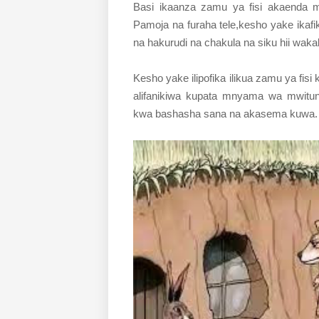
Basi ikaanza zamu ya fisi akaenda m
Pamoja na furaha tele,kesho yake ikaf
na hakurudi na chakula na siku hii wak
Kesho yake ilipofika ilikua zamu ya fisi
alifanikiwa kupata mnyama wa mwituni
kwa bashasha sana na akasema kuwa.