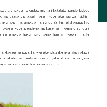
kutafuta chakula aliendaa misituni kutafuta, punde kidogo
a, na baada ya kusalimiana kobe akamuuliza fisi;Fisi
a nyumbani na unakula na sungura? Fisi alishangaa hilo
kini bwana kobe aliendelea na kusema mweinzio sungura
ata na anakula huku huku kama huamini wewe mfatilie
 na akaseama atafatilia kwa akenda zake nyumbani akiwa
sana akala hadi mifupa. Kesho yake ilikua zamu yake
anyuma ili ajue anachokifanya sungura.