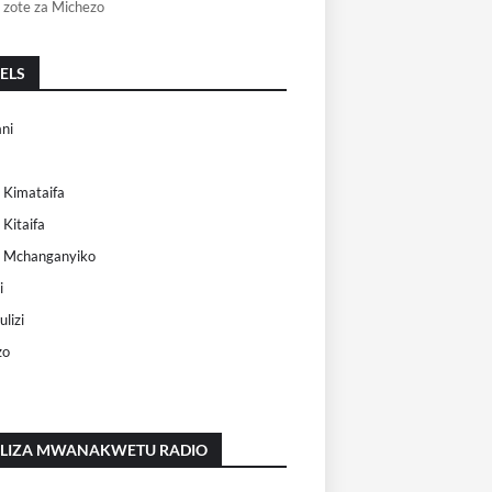
 zote za Michezo
ELS
ni
 Kimataifa
 Kitaifa
i Mchanganyiko
i
lizi
zo
ILIZA MWANAKWETU RADIO