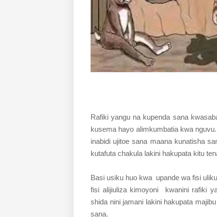
Rafiki yangu na kupenda sana kwasaba
kusema hayo alimkumbatia kwa nguvu. B
inabidi ujitoe sana maana kunatisha san
kutafuta chakula lakini hakupata kitu te
Basi usiku huo kwa upande wa fisi uliku
fisi alijiuliza kimoyoni kwanini rafiki
shida nini jamani lakini hakupata majib
sana.