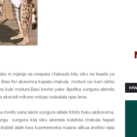
bu ni mjanja na unapata chakaula kila siku na baada ya
asi fisi akasema kupata chakula msituni sio kazi rahisi
MW
a kule msituni.Basi kesho yake ilipofika sungura alienda
na akarudi mikono mitupu wakalala njaa tena.
a mrefu sana lakini sungura alilala fofofo huku akikoroma,
 yangu sungura kila siku akienda kutafuta chakula hapati
u ikabidi alale kwa kuweweseka maana alikua anahisi njaa