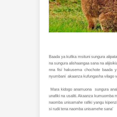
Baada ya kufika msituni sungura alipat
na sungura alishaangaa sana na alijisi
nna fisi hakusema chochote baada y
nyumbani akaanza kufungasha vilago 
Mara kidogo anamuona sungura anaku
unafiki na usaliti. Akaanza kumuomba 
naomba unisamahe rafiki yangu kipenzi
si rudii tena naomba unisamehe sana’