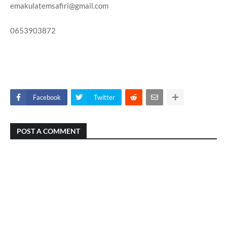
emakulatemsafiri@gmail.com
0653903872
Facebook
Twitter
POST A COMMENT