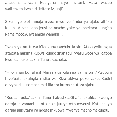
anasema aliwahi kupigana naye msituni. Hata wazee
walimwita kwa siri “Mtoto Mjuaji.”
Siku hiyo bibi mmoja mzee mwenye fimbo ya ajabu alifika
kijijini. Alivaa joho jeusi na macho yake yalionekana kung’aa
kama moto.Aliwaambia wanakijiji.
“Ndani ya msitu wa Kiza kuna sanduku la siri. Atakayelifungua
atapata hekima kubwa kuliko dhahabu.” Watu wote waliogopa
kwenda huko. Lakini Tunu akacheka.
“Hilo ni jambo rahisi! Mimi najua kila njia ya msituni.” Asubuhi
iliyofuata akaingia msitu wa Kiza akiwa peke yake. Kadiri
alivyozidi kutembea miti ilianza kutoa sauti za ajabu.
“Rudi… rudi…”Lakini Tunu hakusikia.Ghafla akafika kwenye
daraja la zamani lililotikisika juu ya mto mweusi. Katikati ya
daraja alikutana na ndege mkubwa mwenye macho mekundu.