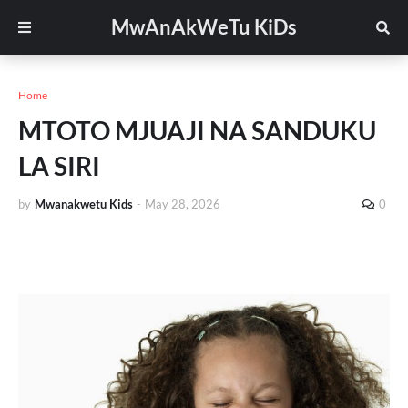
MwAnAkWeTu KiDs
Home
MTOTO MJUAJI NA SANDUKU
LA SIRI
by
Mwanakwetu Kids
-
May 28, 2026
0