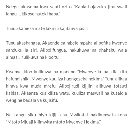
Ndege akasema kwa sauti nzito “Kabla hujavuka jibu swali
langu. Ukikose hutoki hapa.”
Tunu akameza mate lakini akajifanya jasiri.
Tunu akashangaa. Akaendelea mbele mpaka alipofika kwenye
sanduku la siri. Alipolifungua, hakukuwa na dhahabu wala
almasi. Kulikuwa na kioo tu.
Kwenye kioo kulikuwa na maneno “Mwenye kujua kila kitu
hafundishiki. Mwenye kuuliza huongezeka hekima” Tunu alikaa
kimya kwa muda mrefu. Alipojirudi kijijini alikuwa tofauti
kabisa. Akaanza kusikiliza watu, kuuliza maswali na kusaidia
wengine badala ya kujisifu.
Na tangu siku hiyo kijiji cha Mwikatsi hakikumwita tena
“Mtoto Mjuaji kilimwita mtoto Mwenye Hekima.”