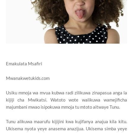
Emakulata Msafiri
Mwanakwetukids.com
Usiku mmoja wa mvua kubwa radi zilikuwa zinapasua anga la
kijiji cha Mwikatsi. Watoto wote walikuwa wamejificha
majumbani mwao isipokuwa mmoja tu mtoto aitwaye Tunu.
Tunu alikuwa maarufu kijijini kwa kujifanya anajua kila kitu.
Ukisema nyota yeye anasema anazijua. Ukisema simba yeye