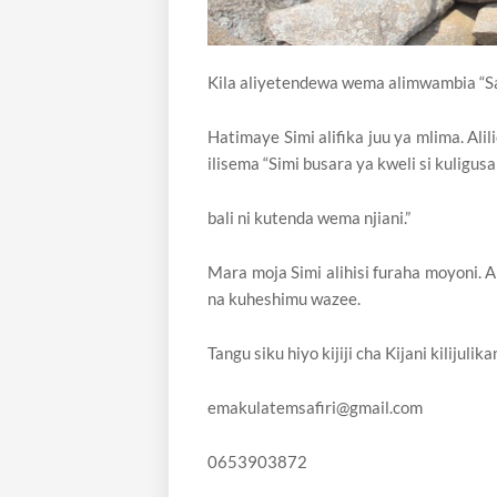
Kila aliyetendewa wema alimwambia “Saf
Hatimaye Simi alifika juu ya mlima. Ali
ilisema “Simi busara ya kweli si kuligusa
bali ni kutenda wema njiani.”
Mara moja Simi alihisi furaha moyoni. A
na kuheshimu wazee.
Tangu siku hiyo kijiji cha Kijani kilijulik
emakulatemsafiri@gmail.com
0653903872