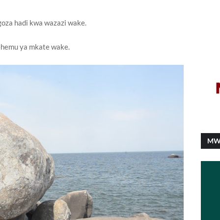
goza hadi kwa wazazi wake.
sehemu ya mkate wake.
MW