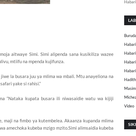
Habari
LAB
Buruda
Habari
Habari
 mmoja aitwaye Simi. Simi alipenda sana kusikiliza wazee
livu, mtiifu na mpenda kujifunza.
Habari
Habar
jiwe la busara juu ya mlima wa mbali. Mtu anayeliona na
Hadith
afari yake si rahisi.”
Masimu
Miche
ema “Nataka kupata busara ili niwasaidie watu wa kijiji
Video
te, maji na fimbo ya kutembelea. Akaanza kupanda mlima
SIK
kuwa amechoka kubeba mzigo mzito.Simi alimsaidia kubeba