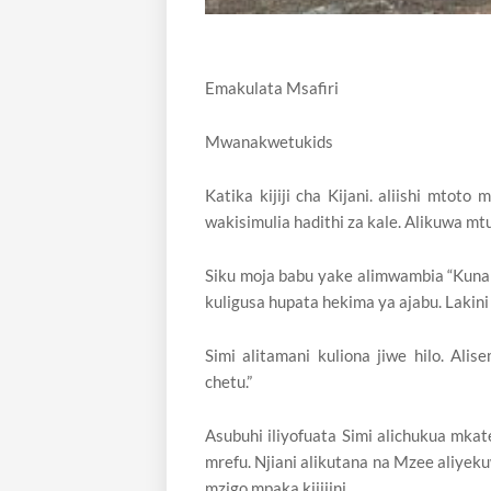
Emakulata Msafiri
Mwanakwetukids
Katika kijiji cha Kijani. aliishi mtoto
wakisimulia hadithi za kale. Alikuwa mtu
Siku moja babu yake alimwambia “Kuna 
kuligusa hupata hekima ya ajabu. Lakini s
Simi alitamani kuliona jiwe hilo. Alis
chetu.”
Asubuhi iliyofuata Simi alichukua mka
mrefu. Njiani alikutana na Mzee aliye
mzigo mpaka kijijini.