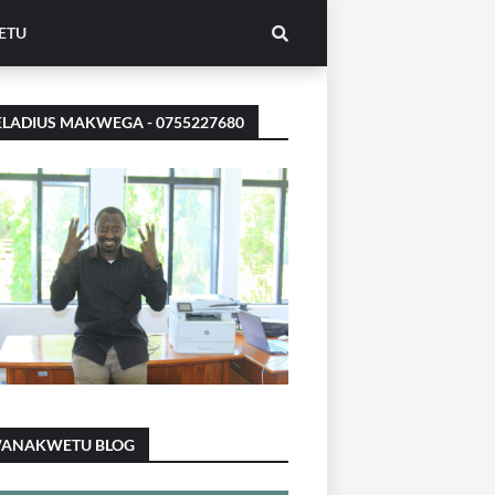
ETU
LADIUS MAKWEGA - 0755227680
ANAKWETU BLOG