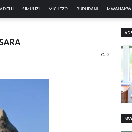
ADITHI
SIMULIZI
MICHEZO
BURUDANI
MWANAKW
ADE
USARA
0
MW