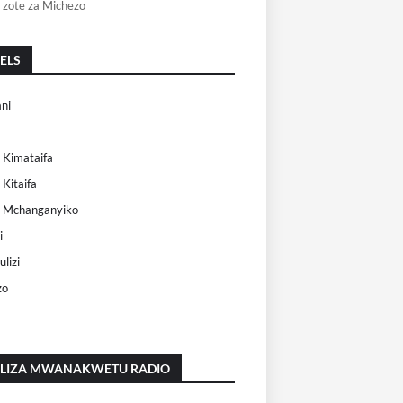
 zote za Michezo
ELS
ni
 Kimataifa
 Kitaifa
i Mchanganyiko
i
lizi
zo
ILIZA MWANAKWETU RADIO