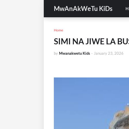
MwAnAkWeTu KiDs
H
Home
SIMI NA JIWE LA B
by
Mwanakwetu Kids
-
January 23, 2026