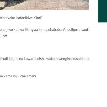
ari yako itafanikiwa Simi.”
liona jiwe kubwa liking’aa kama dhahabu. Alipoligusa sauti
 jiwe
lirudi kijijini na kuwafundisha watoto wengine kusaidiana
ana kama kijiji cha amani.