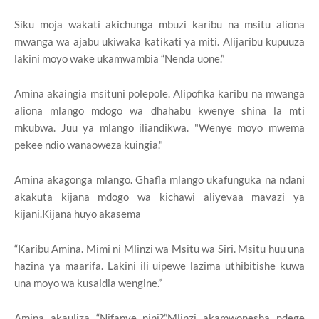
Siku moja wakati akichunga mbuzi karibu na msitu aliona
mwanga wa ajabu ukiwaka katikati ya miti. Alijaribu kupuuza
lakini moyo wake ukamwambia “Nenda uone.”
Amina akaingia msituni polepole. Alipofika karibu na mwanga
aliona mlango mdogo wa dhahabu kwenye shina la mti
mkubwa. Juu ya mlango iliandikwa. "Wenye moyo mwema
pekee ndio wanaoweza kuingia."
Amina akagonga mlango. Ghafla mlango ukafunguka na ndani
akakuta kijana mdogo wa kichawi aliyevaa mavazi ya
kijani.Kijana huyo akasema
“Karibu Amina. Mimi ni Mlinzi wa Msitu wa Siri. Msitu huu una
hazina ya maarifa. Lakini ili uipewe lazima uthibitishe kuwa
una moyo wa kusaidia wengine.”
Amina akauliza “Nifanye nini?”Mlinzi akamwonesha ndege