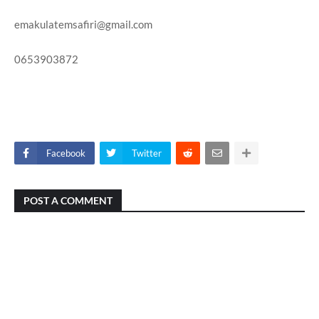
emakulatemsafiri@gmail.com
0653903872
Facebook
Twitter
POST A COMMENT