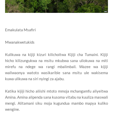
Emakulata Msafiri
Mwanakwetukids
Kulikuwa na kijiji kizuri kilichoitwa Kijiji cha Tumaini. Kijiji
hicho kilizungukwa na msitu mkubwa sana uliokuwa na miti
mirefu na ndege wa rangi mbalimbali. Wazee wa kijiji
waliwaonya watoto wasikaribie sana msitu ule wakisema
kuwa ulikuwa na siri nyingi za ajabu.
Katika kijiji hicho aliishi mtoto mmoja mchangamfu aliyeitwa
Amina. Amina alipenda sana kusoma vitabu na kuuliza maswali
mengi. Alitamani siku moja kugundua mambo mapya kuliko
wengine.