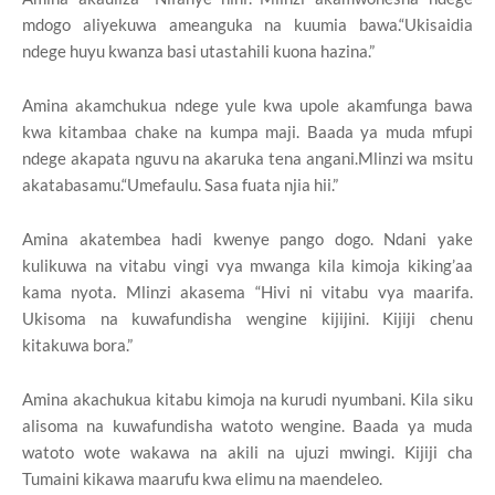
mdogo aliyekuwa ameanguka na kuumia bawa.“Ukisaidia
ndege huyu kwanza basi utastahili kuona hazina.”
Amina akamchukua ndege yule kwa upole akamfunga bawa
kwa kitambaa chake na kumpa maji. Baada ya muda mfupi
ndege akapata nguvu na akaruka tena angani.Mlinzi wa msitu
akatabasamu.“Umefaulu. Sasa fuata njia hii.”
Amina akatembea hadi kwenye pango dogo. Ndani yake
kulikuwa na vitabu vingi vya mwanga kila kimoja kiking’aa
kama nyota. Mlinzi akasema “Hivi ni vitabu vya maarifa.
Ukisoma na kuwafundisha wengine kijijini. Kijiji chenu
kitakuwa bora.”
Amina akachukua kitabu kimoja na kurudi nyumbani. Kila siku
alisoma na kuwafundisha watoto wengine. Baada ya muda
watoto wote wakawa na akili na ujuzi mwingi. Kijiji cha
Tumaini kikawa maarufu kwa elimu na maendeleo.