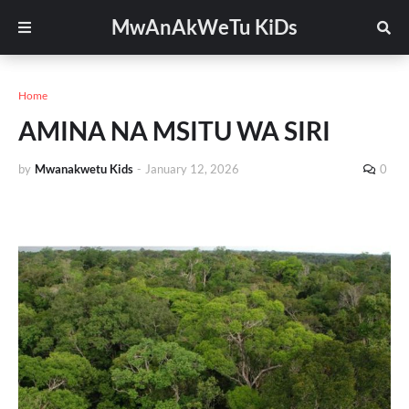
MwAnAkWeTu KiDs
Home
AMINA NA MSITU WA SIRI
by
Mwanakwetu Kids
-
January 12, 2026
0