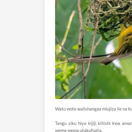
Watu wote walishangaa miujiza ile na
Tangu siku hiyo kijiji kiliishi kwa a
wema wema utakufuata.