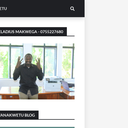
ETU
LADIUS MAKWEGA - 0755227680
ANAKWETU BLOG