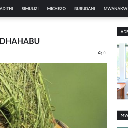
ADITHI
SIMULIZI
MICHEZO
BURUDANI
MWANAKW
ADE
A DHAHABU
0
MW