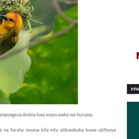
MW
 kumpongeza Amina kwa moyo wake wa huruma.
mani na furaha maana kila mtu alikumbuka kuwa ukifanya