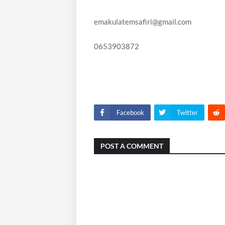
emakulatemsafiri@gmail.com
0653903872
Facebook
Twitter
POST A COMMENT