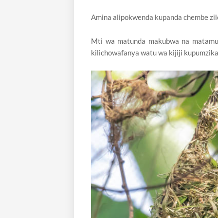
Amina alipokwenda kupanda chembe zil
Mti wa matunda makubwa na matamu M
kilichowafanya watu wa kijiji kupumzika