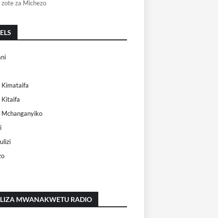
 zote za Michezo
ELS
ni
 Kimataifa
 Kitaifa
i Mchanganyiko
i
lizi
zo
ILIZA MWANAKWETU RADIO