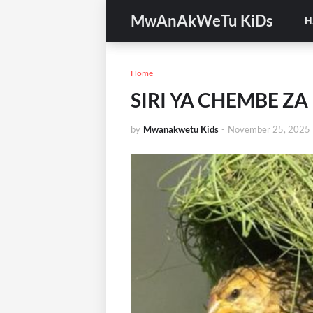
MwAnAkWeTu KiDs
H
Home
SIRI YA CHEMBE Z
by
Mwanakwetu Kids
-
November 25, 2025