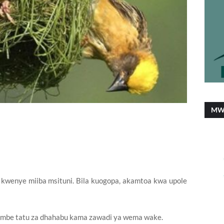
MW
wenye miiba msituni. Bila kuogopa, akamtoa kwa upole
mbe tatu za dhahabu kama zawadi ya wema wake.