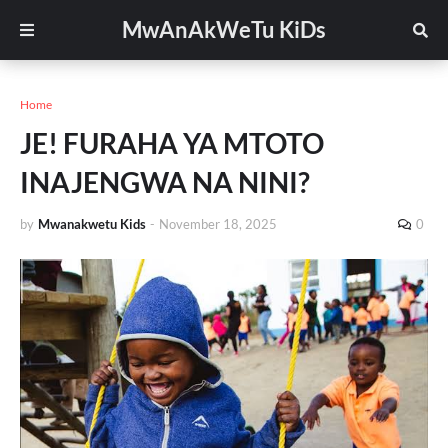
MwAnAkWeTu KiDs
Home
JE! FURAHA YA MTOTO
INAJENGWA NA NINI?
by
Mwanakwetu Kids
-
November 18, 2025
0