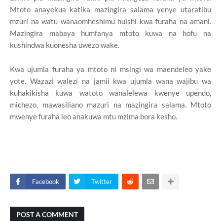
Mtoto anayekua katika mazingira salama yenye utaratibu
mzuri na watu wanaomheshimu huishi kwa furaha na amani.
Mazingira mabaya humfanya mtoto kuwa na hofu na
kushindwa kuonesha uwezo wake.
Kwa ujumla furaha ya mtoto ni msingi wa maendeleo yake
yote. Wazazi walezi na jamii kwa ujumla wana wajibu wa
kuhakikisha kuwa watoto wanalelewa kwenye upendo,
michezo, mawasiliano mazuri na mazingira salama. Mtoto
mwenye furaha leo anakuwa mtu mzima bora kesho.
Facebook
Twitter
POST A COMMENT