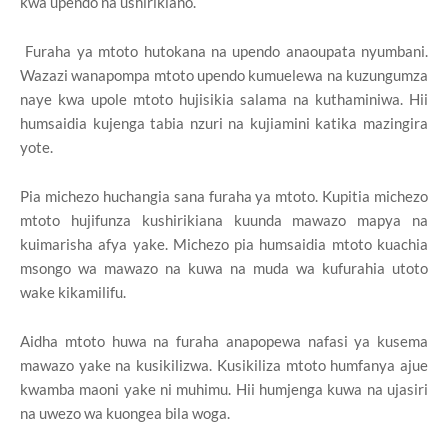
kwa upendo na ushirikiano.
Furaha ya mtoto hutokana na upendo anaoupata nyumbani.
Wazazi wanapompa mtoto upendo kumuelewa na kuzungumza
naye kwa upole mtoto hujisikia salama na kuthaminiwa. Hii
humsaidia kujenga tabia nzuri na kujiamini katika mazingira
yote.
Pia michezo huchangia sana furaha ya mtoto. Kupitia michezo
mtoto hujifunza kushirikiana kuunda mawazo mapya na
kuimarisha afya yake. Michezo pia humsaidia mtoto kuachia
msongo wa mawazo na kuwa na muda wa kufurahia utoto
wake kikamilifu.
Aidha mtoto huwa na furaha anapopewa nafasi ya kusema
mawazo yake na kusikilizwa. Kusikiliza mtoto humfanya ajue
kwamba maoni yake ni muhimu. Hii humjenga kuwa na ujasiri
na uwezo wa kuongea bila woga.