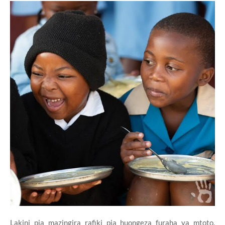
Lakini pia mazingira rafiki pia huongeza furaha ya mtoto.