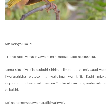
Mti mdogo ukajibu
,
“Ndiyo rafiki yangu ingawa mimi ni mdogo bado nitakushika.”
Tangu siku hiyo
kila asubuhi Chiriku aliimba juu ya mti. Sauti yake
iliwafurahisha watoto na wakulima wa kijiji. Kadri miaka
ilivyopita
mti ukakua mkubwa
na Chiriku akawa na nyumba salama
ya kuishi.
Mti na ndege wakawa marafiki wa kweli.