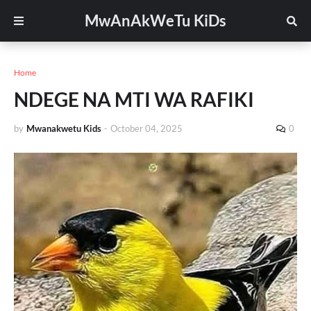
MwAnAkWeTu KiDs
Home
NDEGE NA MTI WA RAFIKI
by
Mwanakwetu Kids
-
October 04, 2025
0