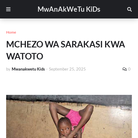
MwAnAkWeTu KiDs
Home
MCHEZO WA SARAKASI KWA
WATOTO
by
Mwanakwetu Kids
-
September 25, 2025
0