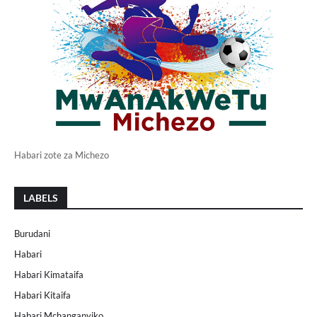
Habari zote za Michezo
LABELS
Burudani
Habari
Habari Kimataifa
Habari Kitaifa
Habari Mchanganyiko