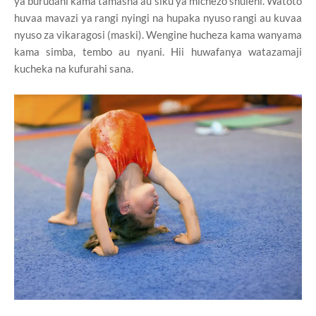
ya burudani kama tamasha au siku ya michezo shuleni. Watoto
huvaa mavazi ya rangi nyingi na hupaka nyuso rangi au kuvaa
nyuso za vikaragosi (maski). Wengine hucheza kama wanyama
kama simba, tembo au nyani. Hii huwafanya watazamaji
kucheka na kufurahi sana.