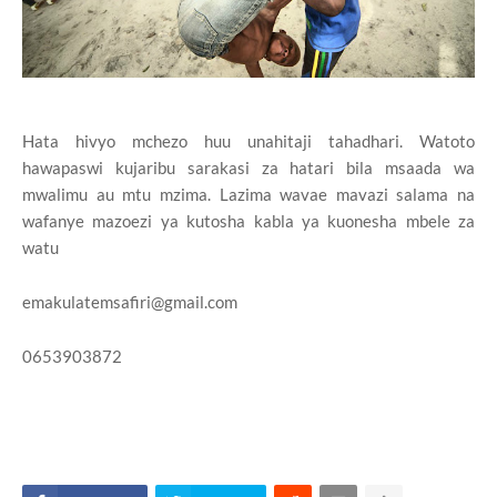
Hata hivyo mchezo huu unahitaji tahadhari. Watoto
hawapaswi kujaribu sarakasi za hatari bila msaada wa
mwalimu au mtu mzima. Lazima wavae mavazi salama na
wafanye mazoezi ya kutosha kabla ya kuonesha mbele za
watu
emakulatemsafiri@gmail.com
0653903872