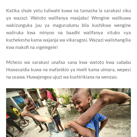
Katika shule yetu tuliwahi kuwa na tamasha la sarakasi siku
ya wazazi. Watoto walifanya maajabu! Wengine walikuwa
wakizunguka juu ya magurudumu bila kushikwa wengine
waliruka kwa minyoo na baadhi walifanya vituko vya
kuchekesha kama wajanja wa vikaragosi. Wazazi walishangilia
kwa makofi na vigelegele!
Mchezo wa sarakasi unafaa sana kwa watoto kwa sababu
Huwasaidia kuwa na mafanikio ya mwili kama uimara, wepesi
na usawa. Huwajengea ujuzi wa kushirikiana na wenzao.