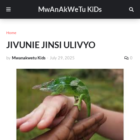
MwAnAkWeTu KiDs
Home
JIVUNIE JINSI ULIVYO
by
Mwanakwetu Kids
-
July 29, 2025
0