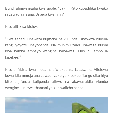
Bundi alimwangalia kwa upole. “Lakini Kito kubadilika kwako
ni zawadi si laana. Unajua kwa nini?”
Kito alitikisa kichwa.
“Kwa sababu unaweza kujificha na kujilinda. Unaweza kubeba
rangi yoyote unayopenda. Na muhimu zaidi unaweza kuishi
kwa namna ambayo wengine hawawezi. Hilo ni jambo la
kipekee!”
Kito alifikiria kwa muda halafu akaanza tabasamu. Alielewa
kuwa kila mmoja ana zawadi yake ya kipekee. Tangu siku hiyo
kito alijifunza kujipenda alivyo na akawasaidia viumbe
wengine kuelewa thamani ya kile walicho nacho.