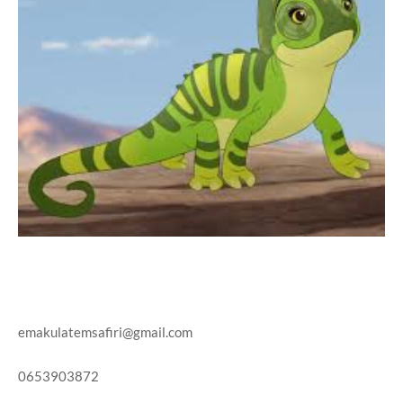
emakulatemsafiri@gmail.com
0653903872