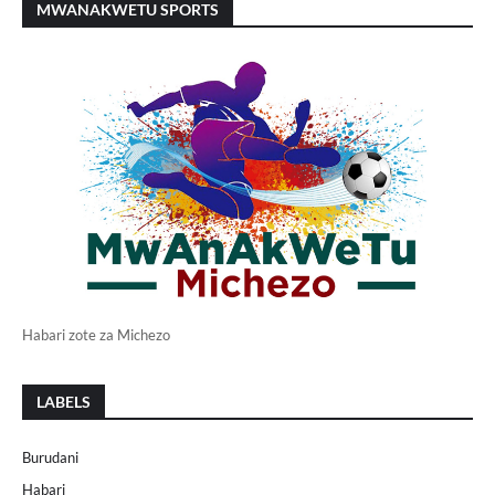
MWANAKWETU SPORTS
Habari zote za Michezo
LABELS
Burudani
Habari