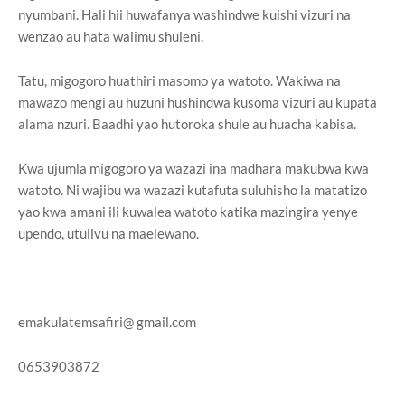
nyumbani. Hali hii huwafanya washindwe kuishi vizuri na
wenzao au hata walimu shuleni.
Tatu, migogoro huathiri masomo ya watoto. Wakiwa na
mawazo mengi au huzuni hushindwa kusoma vizuri au kupata
alama nzuri. Baadhi yao hutoroka shule au huacha kabisa.
Kwa ujumla migogoro ya wazazi ina madhara makubwa kwa
watoto. Ni wajibu wa wazazi kutafuta suluhisho la matatizo
yao kwa amani ili kuwalea watoto katika mazingira yenye
upendo, utulivu na maelewano.
emakulatemsafiri@ gmail.com
0653903872