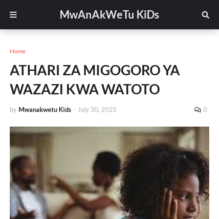
MwAnAkWeTu KiDs
Home
ATHARI ZA MIGOGORO YA
WAZAZI KWA WATOTO
by
Mwanakwetu Kids
-
July 30, 2025
0