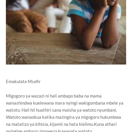
Emakulata Msafir
Migogoro ya wazazi ni hali ambapo baba na mama
wanashindwa kuelewana mara nyingi wakigombana mbele ya
watoto. Hali hii huathiri sana maisha ya watoto nyumbani.
Watoto wanaokua katika mazingira ya migogoro hukumbwa
na matatizo ya kihisia, kijamii na hata kielimu.Kuna athari
nyingine ambazo zinaweza kuwapata watoto,