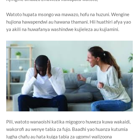
Watoto hupata msongo wa mawazo, hofu na huzuni. Wengine
hujiona hawapendwi au hawana thamani. Hii huathiri afya yao
ya akili na huwafanya washindwe kujieleza au kujiamini.
Pili, watoto wanaoishi katika migogoro huweza kuwa wakaidi,
wakorofi au wenye tabia za fujo. Baadhi yao huanza kutumia
lugha chafu au hata kuiga tabia za ugomvi walizoona